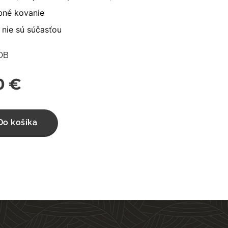
né kovanie
 nie sú súčasťou
COB
0
€
Do košíka