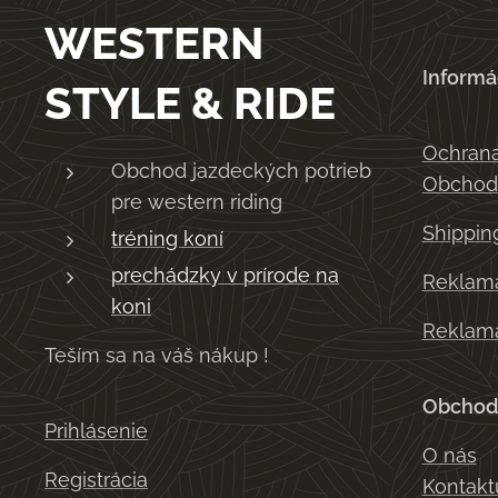
WESTERN
Informá
STYLE & RIDE
Ochrana
Obchod jazdeckých potrieb
Obchod
pre western riding
Shippin
tréning koní
prechádzky v prírode na
Reklama
koni
Reklama
Teším sa na váš nákup !
Obchod
Prihlásenie
O nás
Registrácia
Kontakt