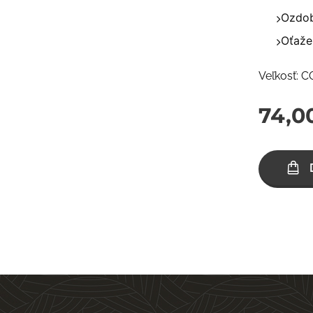
Ozdob
Oťaže
Veľkosť: 
74,0