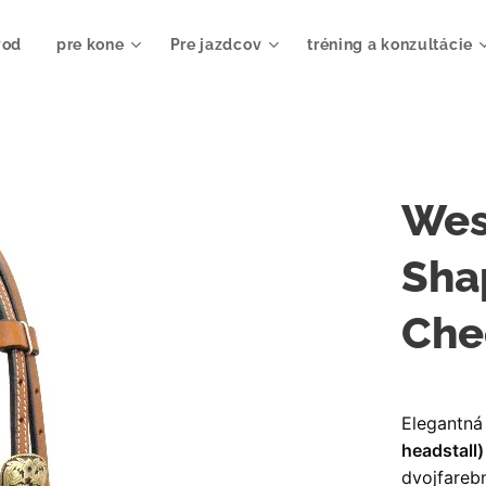
vod
pre kone
Pre jazdcov
tréning a konzultácie
Wes
Sha
Che
Elegantná
headstall)
dvojfareb