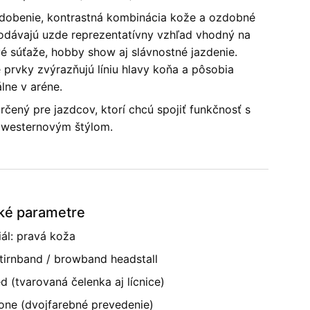
dobenie, kontrastná kombinácia kože a ozdobné
odávajú uzde reprezentatívny vzhľad vhodný na
é súťaže, hobby show aj slávnostné jazdenie.
 prvky zvýrazňujú líniu hlavy koňa a pôsobia
lne v aréne.
rčený pre jazdcov, ktorí chcú spojiť funkčnosť s
westernovým štýlom.
ké parametre
iál: pravá koža
stirnband / browband headstall
d (tvarovaná čelenka aj lícnice)
one (dvojfarebné prevedenie)