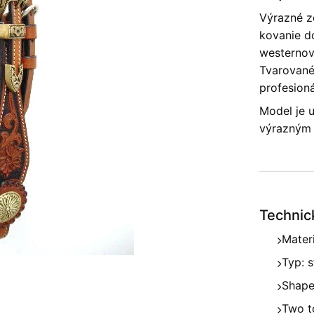
Výrazné z
kovanie d
westernov
Tvarované
profesioná
Model je u
výrazným 
Technic
Mater
Typ: 
Shape
Two t