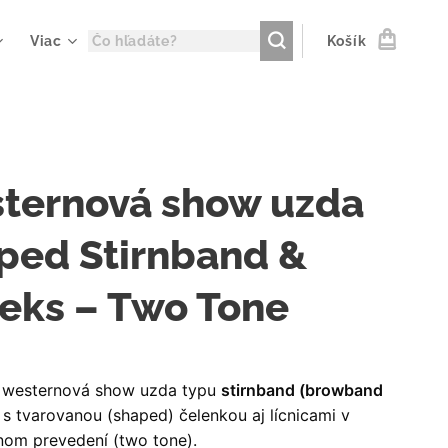
Viac
Košík
ternová show uzda
ped Stirnband &
eks – Two Tone
 westernová show uzda typu
stirnband (browband
s tvarovanou (shaped) čelenkou aj lícnicami v
nom prevedení (two tone).