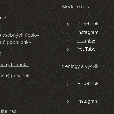
Sledujte nás:
cie
Facebook:
Instagram:
 osobných údajov
Google+
né podmienky
YouTube
g
čný formulár
tréningy a výcvik:
čný poriadok
Facebook
Instagra
m
ujte nás