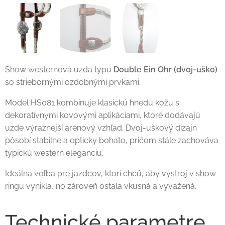
Show westernová uzda typu
Double Ein Ohr (dvoj-uško)
so striebornými ozdobnými prvkami.
Model HS081 kombinuje klasickú hnedú kožu s
dekoratívnymi kovovými aplikáciami, ktoré dodávajú
uzde výraznejší arénový vzhľad. Dvoj-uškový dizajn
pôsobí stabilne a opticky bohato, pričom stále zachováva
typickú western eleganciu.
Ideálna voľba pre jazdcov, ktorí chcú, aby výstroj v show
ringu vynikla, no zároveň ostala vkusná a vyvážená.
Technické parametre