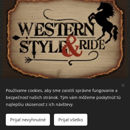
Používame cookies, aby sme zaistili správne fungovanie a
bezpečnosť našich stránok. Tým vám môžeme poskytnúť tú
westernstyle-ride.sk
Cookies
najlepšiu skúsenosť z ich návštevy.
Do košíka
Prijať nevyhnutné
Prijať všetko