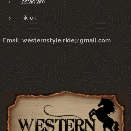
Instagra
m
TikTok
Email:
westernstyle.ride@gmail.com