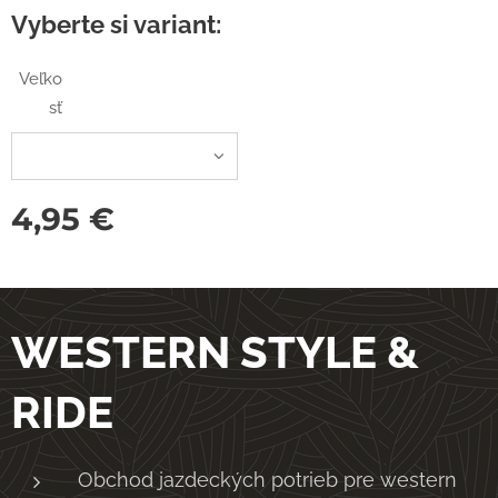
Vyberte si variant:
Veľko
sť
4,95
€
WESTERN STYLE &
RIDE
Obchod jazdeckých potrieb pre western