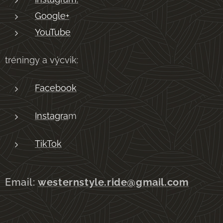
Google+
YouTube
tréningy a výcvik:
Facebook
Instagra
m
TikTok
Email:
westernstyle.ride@gmail.com