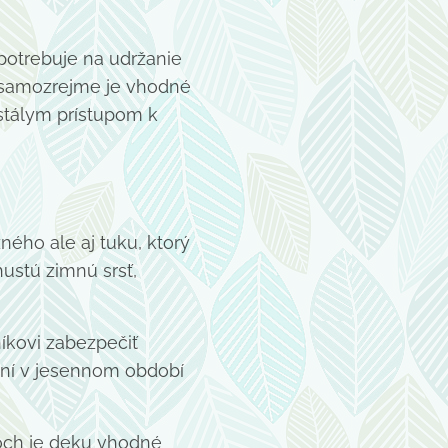
potrebuje na udržanie
e samozrejme je vhodné
stálym prístupom k
ného ale aj tuku, ktorý
ustú zimnú srsť,
íkovi zabezpečiť
koní v jesennom období
och je deku vhodné