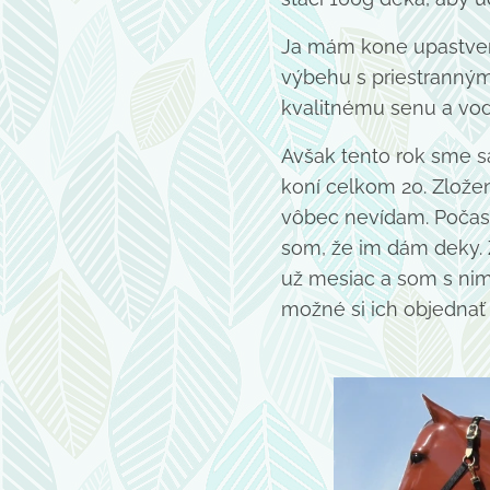
Ja mám kone upastvené
výbehu s priestranným
kvalitnému senu a vod
Avšak tento rok sme sa
koní celkom 20. Zložen
vôbec nevídam. Počas v
som, že im dám deky.
už mesiac a som s nim
možné si ich objedna