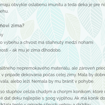
majú obvykle oslabenú imunitu a teda deka je pre n
ehu.
oňovi zima?
my
 vo výbehu a chvost má stiahnutý medzi nohami
osti - ak mu je zima dlhodobo.
alitného nepremokavého materiálu, ale zároveň pried
v prípade dekovania počas celej zimy. Mala by dobre
váľa, alebo leží. Nemala by mu brániť v pohybe.
 10 stupňov celzia chudým a chorým koníkom, ktoré
né dať deku najlepšie s 300g výplňou. Ak má koník d
držala teplo v prípade silných vetrov a dažďov.