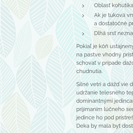
Oblasť kohútika
Ak je tuková vr
a dostatočné p
Dlhá srsť nezna
Pokiaľ je kôň ustajnen
na pastve vhodný príst
schovať v prípade daž
chudnutia.
Silné vetri a dážď vie
udržanie telesného tep
dominantnými jedinca
prijímaním lúčneho se
jedince ho pod prístr
Deka by mala byť dost