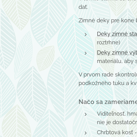
dať.
Zimné deky pre kone b
Deky zimné st
roztrhne)
Deky zimné vý
materiálu, aby
V prvom rade skontrol
podkožného tuku a kval
Načo sa zameriame
Viditeľnosť, hm
nie je dostatoč
Chrbtová kosť -