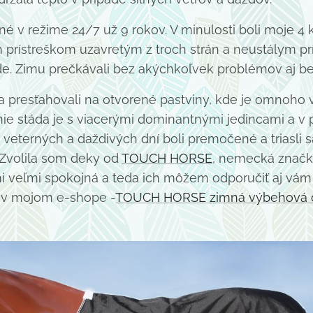
 v režime 24/7 už 9 rokov. V minulosti boli moje 4
 prístreškom uzavretým z troch strán a neustálym p
e. Zimu prečkávali bez akýchkoľvek problémov aj be
 presťahovali na otvorené pastviny, kde je omnoho vä
ie stáda je s viacerými dominantnými jedincami a v p
eterných a daždivých dní boli premočené a triasli s
 Zvolila som deky od
TOUCH HORSE
, nemecká značk
i veľmi spokojná a teda ich môžem odporučiť aj vám 
ť v mojom e-shope -
TOUCH HORSE zimná výbehová 