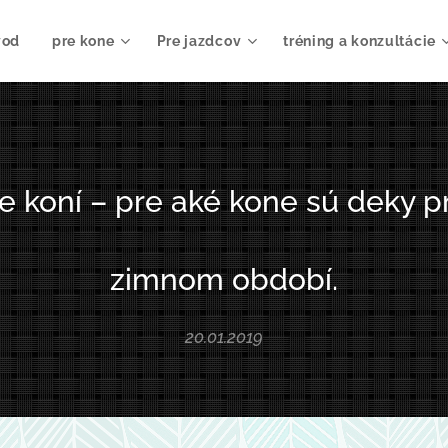
vod
pre kone
Pre jazdcov
tréning a konzultácie
e koní – pre aké kone sú deky p
zimnom období.
20.01.2019