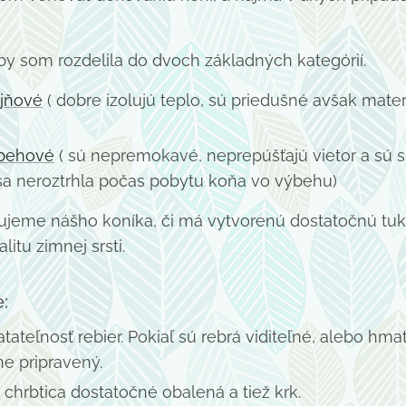
y som rozdelila do dvoch základných kategórií.
ajňové
( dobre izolujú teplo, sú priedušné avšak mater
behové
( sú nepremokavé, neprepúšťajú vietor a sú
 sa neroztrhla počas pobytu koňa vo výbehu)
ujeme nášho koníka, či má vytvorenú dostatočnú tuk
itu zimnej srsti.
:
atateľnosť rebier. Pokiaľ sú rebrá viditeľné, alebo hm
ne pripravený.
 chrbtica dostatočné obalená a tiež krk.