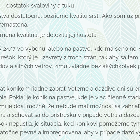
 - dostatok svaloviny a tuku
stva dostatočná, pozrieme kvalitu srsti. Ako som už p
remastená.
mená kvalitná, je dôležitá jej hustota.
ý 24/7 vo výbehu, alebo na pastve, kde má seno no-st
rešok, ktorý je uzavretý z troch strán, tak aby sa t
ďov a silných vetrov, zimu zvládne bez akýchkoľvek
 dať koníkom riadne zabrať. Veterné a daždivé dni sú 
la. Pokiaľ je koník na pastve, kde je viac členné stád
mi je dosť možné, že nebude mať možnosť sa zahria
na a schovať sa do prístrešku v prípade vetra a dažď
ešok nepustia, je situácia, keď koníkovi pomôžeme t
atočné pevná a impregnovaná, aby v prípade daždiv