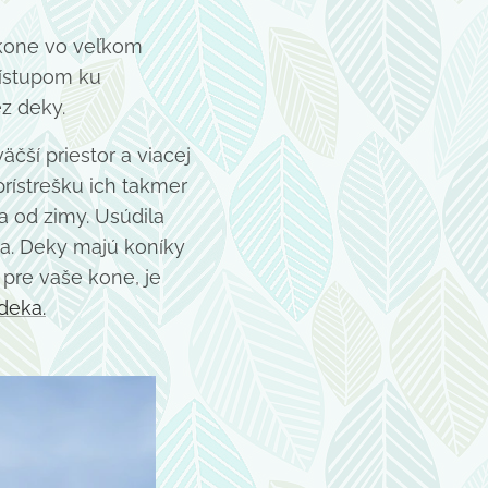
 kone vo veľkom
rístupom ku
z deky.
čší priestor a viacej
rístrešku ich takmer
a od zimy. Usúdila
a. Deky majú koníky
pre vaše kone, je
deka.