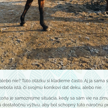
lebo nie? Túto otázku si kladieme často. Aj ja sama 
nebola istá, či svojmu koníkovi dať deku, alebo nie.
koňa je samozrejme situácia, kedy sa sám vie na zimu
ú dostatočnú výživu, aby bol schopný túto náročnú p