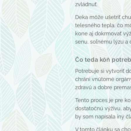
zvládnuť.
Deka môže ušetriť chu
telesného tepla, čo m
kone aj dokrmovať vý
senu, soľnému lýzu a č
Čo teda kôň potreb
Potrebuje si vytvoriť 
chráni vnútorné orgány
zdravú a dobre prema
Tento proces je pre k
dostatočnú výživu, aby
by som napísala iný čl
V tomto článku sa ch