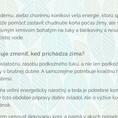
dému, alebo chorému koníkovi veľa energie, ktorú s
ôže pomôcť zastaviť chudnutie koňa počas zimy, al
živným krmivom bohatým na tuky a bielkoviny a neu
istej vode.
uje zmeniť, keď prichádza zima?
dostatočnú zásobu podkožného tuku, a nie len podkož
 v brušnej dutine. A samozrejme potrebuje kvalitnú h
stenú.
oňa veľmi energeticky náročný a teda je potrebné kon
 toto obdobie prípravy dobre zvládol. Ale o výžive 
ánok.
cem venovať dekovaniu koní, a najmä v akých prípad