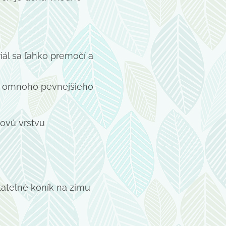
iál sa ľahko premočí a
 s omnoho pevnejšieho
ovú vrstvu
atateľné koník na zimu