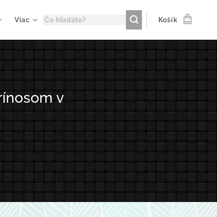
Viac
Košík
rínosom v