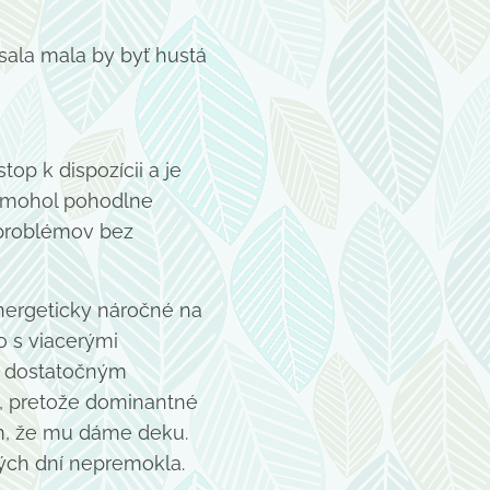
ísala mala by byť hustá
op k dispozícii a je
am mohol pohodlne
 problémov bez
energeticky náročné na
o s viacerými
ť dostatočným
a, pretože dominantné
ým, že mu dáme deku.
ých dní nepremokla.