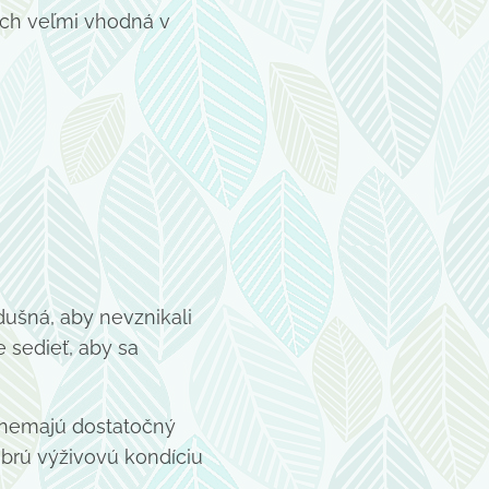
ich veľmi vhodná v
ušná, aby nevznikali
 sedieť, aby sa
 nemajú dostatočný
obrú výživovú kondíciu