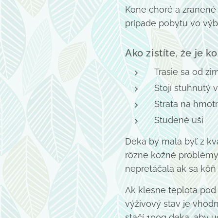
Kone choré a zranené 
prípade pobytu vo výb
Ako zistíte, že je k
Trasie sa od zi
Stojí stuhnutý
Strata na hmotn
Studené uši
Deka by mala byť z kv
rôzne kožné problémy 
nepretáčala ak sa kôň 
Ak klesne teplota pod
výživový stav je vhod
stačí 100g deka, aby u